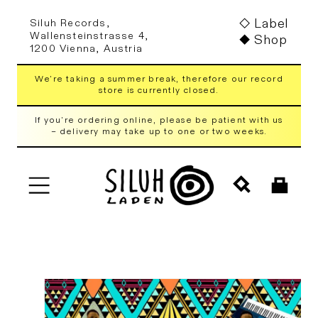
Skip to
Label
Siluh Records,
content
Wallensteinstrasse 4,
Shop
1200 Vienna, Austria
We're taking a summer break, therefore our record
store is currently closed.
If you're ordering online, please be patient with us
– delivery may take up to one or two weeks.
Cart
Skip to
product
information