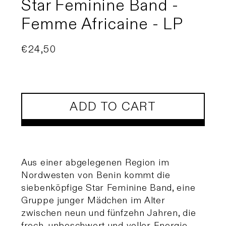
Star Feminine Band -
Femme Africaine - LP
Regular
€24,50
price
ADD TO CART
Aus einer abgelegenen Region im
Nordwesten von Benin kommt die
siebenköpfige Star Feminine Band, eine
Gruppe junger Mädchen im Alter
zwischen neun und fünfzehn Jahren, die
frech, unbeschwert und voller Energie