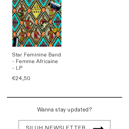
Star Feminine Band
- Femme Africaine
- LP
Price
€24,50
Wanna stay updated?
SILUH NEWSLETTER