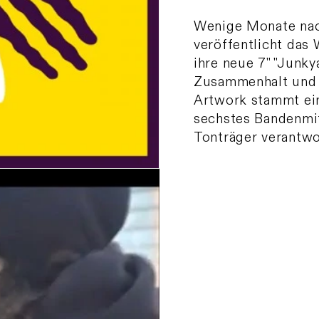
Wenige Monate nac
veröffentlicht da
ihre neue 7" "Junky
Zusammenhalt und 
Artwork stammt ein
sechstes Bandenmit
Tonträger verantwor