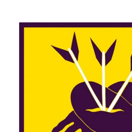
Skip to
product
information