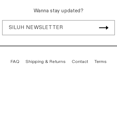
Wanna stay updated?
SILUH NEWSLETTER
FAQ
Shipping & Returns
Contact
Terms
Twitter
Facebook
Instagram
YouTube
© 2026
Siluh Laden
|
Privacy & Legal
|
Imprint