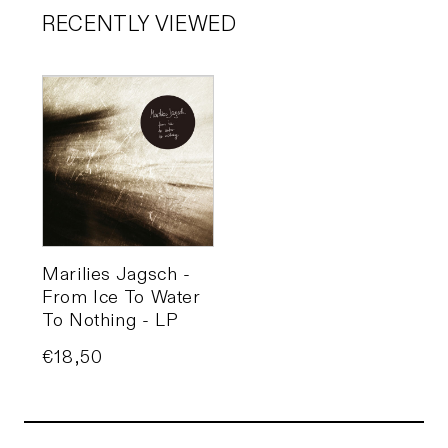
RECENTLY VIEWED
Marilies Jagsch -
From Ice To Water
To Nothing - LP
Price
€18,50