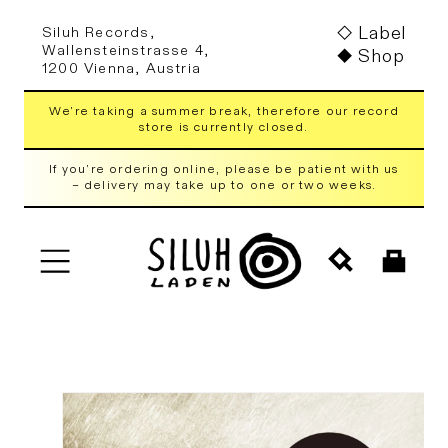
Skip to
Label
Siluh Records,
content
Wallensteinstrasse 4,
Shop
1200 Vienna, Austria
We're taking a summer break, therefore our record
store is currently closed.
If you're ordering online, please be patient with us
– delivery may take up to one or two weeks.
Cart
Skip to
product
information