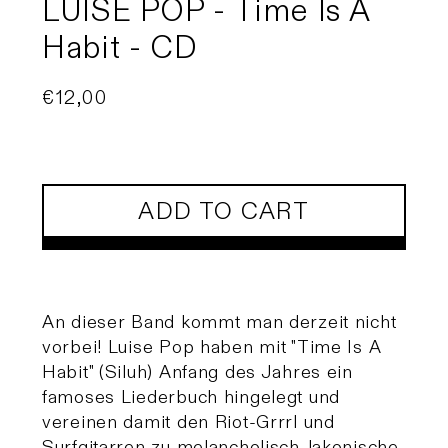
LUISE POP - Time Is A
Habit - CD
Regular
€12,00
price
ADD TO CART
An dieser Band kommt man derzeit nicht
vorbei! Luise Pop haben mit "Time Is A
Habit" (Siluh) Anfang des Jahres ein
famoses Liederbuch hingelegt und
vereinen damit den Riot-Grrrl und
Surfgitarren zu melancholisch-lakonische