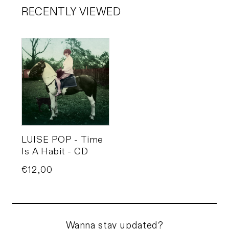
RECENTLY VIEWED
LUISE POP - Time
Is A Habit - CD
Price
€12,00
Wanna stay updated?