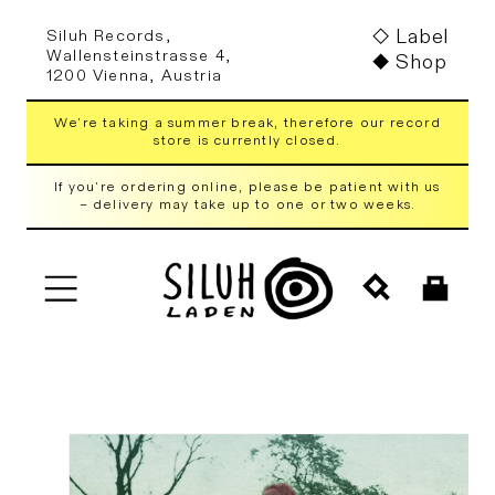
Skip to
Label
Siluh Records,
content
Wallensteinstrasse 4,
Shop
1200 Vienna, Austria
We're taking a summer break, therefore our record
store is currently closed.
If you're ordering online, please be patient with us
– delivery may take up to one or two weeks.
Cart
Skip to
product
information