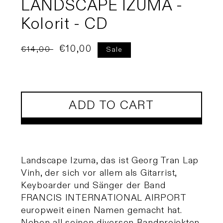
LANDSCAPE IZUMA -
Kolorit - CD
Regular
Sale
€10,00
€14,00
Sale
price
price
ADD TO CART
Landscape Izuma, das ist Georg Tran Lap
Vinh, der sich vor allem als Gitarrist,
Keyboarder und Sänger der Band
FRANCIS INTERNATIONAL AIRPORT
europweit einen Namen gemacht hat.
Neben all seinen diversen Bandprojekten