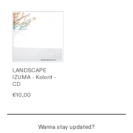
LANDSCAPE
IZUMA - Kolorit -
CD
Price
€10,00
Wanna stay updated?