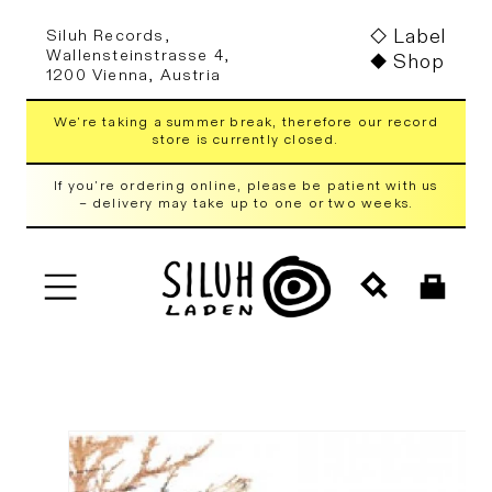
Skip to
Label
Siluh Records,
content
Wallensteinstrasse 4,
Shop
1200 Vienna, Austria
We're taking a summer break, therefore our record
store is currently closed.
If you're ordering online, please be patient with us
– delivery may take up to one or two weeks.
Cart
Skip to
product
information