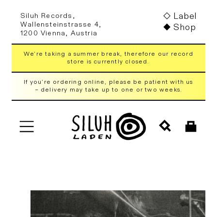
Skip to
Label
Siluh Records,
content
Wallensteinstrasse 4,
Shop
1200 Vienna, Austria
We're taking a summer break, therefore our record
store is currently closed.
If you're ordering online, please be patient with us
– delivery may take up to one or two weeks.
Cart
Skip to
product
information