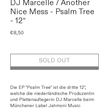
DJ Marcelle / Another
Nice Mess - Psalm Tree
- 12“
Regular
€8,50
Sold out
price
SOLD OUT
Die EP "Psalm Tree" ist die dritte 12",
welche die niederländische Produzentin
und Plattenauflegerin DJ Marcelle beim
Münchener Label Jahmoni Music