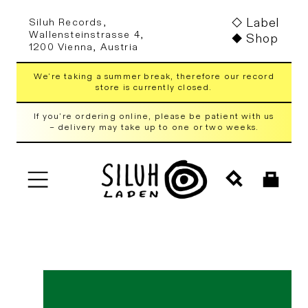
Skip to
Label
Siluh Records,
content
Wallensteinstrasse 4,
Shop
1200 Vienna, Austria
We're taking a summer break, therefore our record
store is currently closed.
If you're ordering online, please be patient with us
– delivery may take up to one or two weeks.
Cart
Skip to
product
information