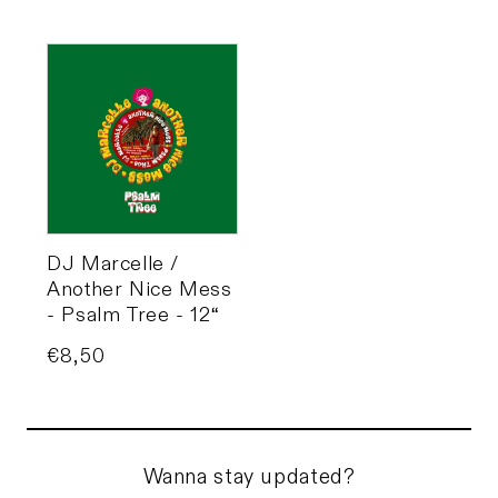
DJ Marcelle /
Another Nice Mess
- Psalm Tree - 12“
Price
€8,50
Wanna stay updated?